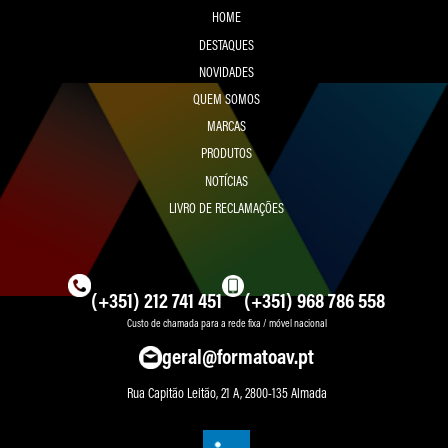
QUEM SOMOS
MARCAS
PRODUTOS
NOTÍCIAS
LIVRO DE RECLAMAÇÕES
(+351) 212 741 451
(+351) 968 786 558
Custo de chamada para a rede fixa / móvel nacional
geral@formatoav.pt
Rua Capitão Leitão, 21 A, 2800-135 Almada
Formato AV ® 2026 | Desenvolvido por
megasites