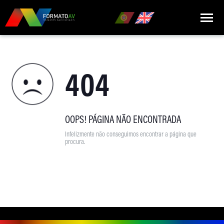
HOME
404
QUEM SOMOS
MARCAS
PRODUTOS
OOPS! PÁGINA NÃO ENCONTRADA
Infelizmente não conseguimos encontrar a página que
NOTÍCIAS
procura.
CONTACTOS