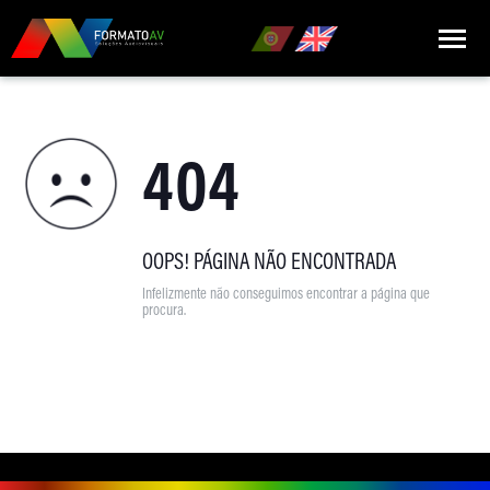
HOME
404
QUEM SOMOS
MARCAS
PRODUTOS
OOPS! PÁGINA NÃO ENCONTRADA
Infelizmente não conseguimos encontrar a página que
NOTÍCIAS
procura.
CONTACTOS