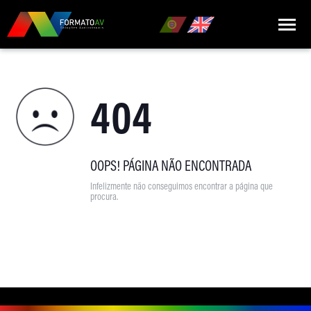
HOME
404
QUEM SOMOS
MARCAS
PRODUTOS
OOPS! PÁGINA NÃO ENCONTRADA
Infelizmente não conseguimos encontrar a página que
NOTÍCIAS
procura.
CONTACTOS