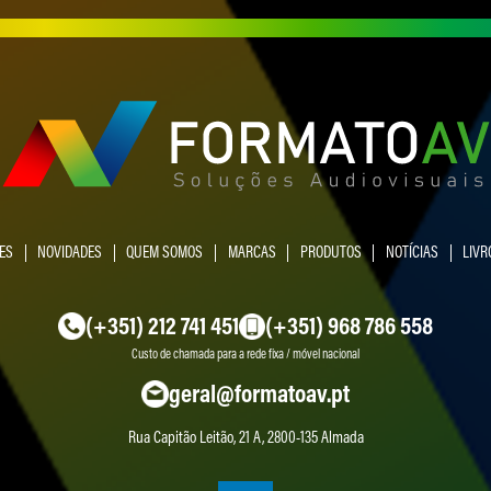
ES
NOVIDADES
QUEM SOMOS
MARCAS
PRODUTOS
NOTÍCIAS
LIVR
(+351) 212 741 451
(+351) 968 786 558
Custo de chamada para a rede fixa / móvel nacional
geral@formatoav.pt
Rua Capitão Leitão, 21 A, 2800-135 Almada