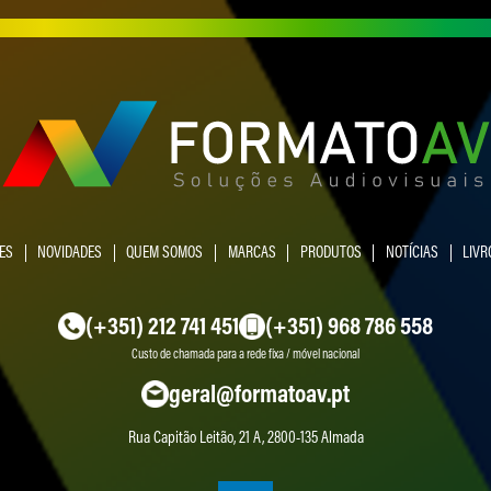
ES
NOVIDADES
QUEM SOMOS
MARCAS
PRODUTOS
NOTÍCIAS
LIVR
(+351) 212 741 451
(+351) 968 786 558
Custo de chamada para a rede fixa / móvel nacional
geral@formatoav.pt
Rua Capitão Leitão, 21 A, 2800-135 Almada