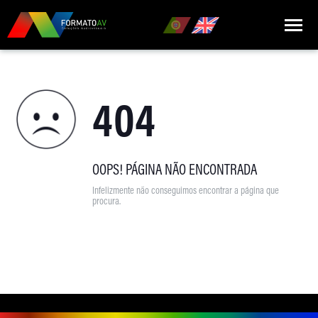
HOME
404
QUEM SOMOS
MARCAS
PRODUTOS
OOPS! PÁGINA NÃO ENCONTRADA
Infelizmente não conseguimos encontrar a página que
NOTÍCIAS
procura.
CONTACTOS