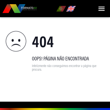
HOME
404
QUEM SOMOS
MARCAS
PRODUTOS
OOPS! PÁGINA NÃO ENCONTRADA
Infelizmente não conseguimos encontrar a página que
NOTÍCIAS
procura.
CONTACTOS