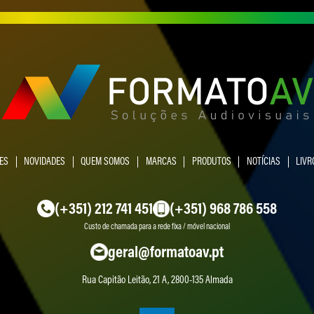
ES
NOVIDADES
QUEM SOMOS
MARCAS
PRODUTOS
NOTÍCIAS
LIVR
(+351) 212 741 451
(+351) 968 786 558
Custo de chamada para a rede fixa / móvel nacional
geral@formatoav.pt
Rua Capitão Leitão, 21 A, 2800-135 Almada