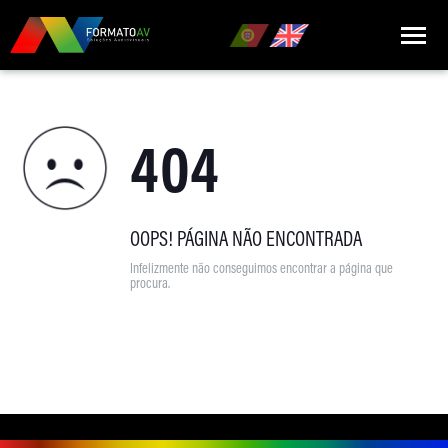
HOME
404
QUEM SOMOS
MARCAS
PRODUTOS
OOPS! PÁGINA NÃO ENCONTRADA
Infelizmente não conseguimos encontrar a página que
NOTÍCIAS
procura.
CONTACTOS