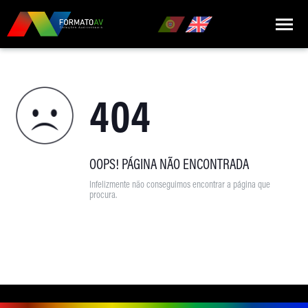
HOME
404
QUEM SOMOS
MARCAS
PRODUTOS
OOPS! PÁGINA NÃO ENCONTRADA
Infelizmente não conseguimos encontrar a página que
NOTÍCIAS
procura.
CONTACTOS