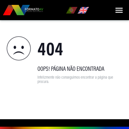
HOME
404
QUEM SOMOS
MARCAS
PRODUTOS
OOPS! PÁGINA NÃO ENCONTRADA
Infelizmente não conseguimos encontrar a página que
NOTÍCIAS
procura.
CONTACTOS