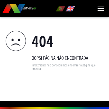
HOME
404
QUEM SOMOS
MARCAS
PRODUTOS
OOPS! PÁGINA NÃO ENCONTRADA
Infelizmente não conseguimos encontrar a página que
NOTÍCIAS
procura.
CONTACTOS